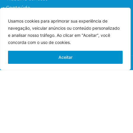
Conteúdo
Perguntas frequentes
Usamos cookies para aprimorar sua experiência de
Fale conosco
navegação, veicular anúncios ou conteúdo personalizado
Orientações ao Paciente
e analisar nosso tráfego. Ao clicar em "Aceitar", você
concorda com o uso de cookies.
Aceitar
© 2022 – Hospital de Olhos – Todos os direitos
reservados.
Responsável Técnico: Dr. Flávio Gaieta Holzchuh –
Oftalmologista – CRM: 125547 – RQE: 42548.
Imagens meramente ilustrativas.