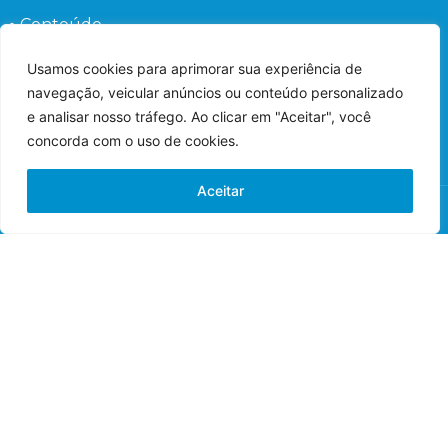
Conteúdo
Perguntas frequentes
Usamos cookies para aprimorar sua experiência de
Fale conosco
navegação, veicular anúncios ou conteúdo personalizado
Orientações ao Paciente
e analisar nosso tráfego. Ao clicar em "Aceitar", você
concorda com o uso de cookies.
Aceitar
© 2022 – Hospital de Olhos – Todos os direitos
reservados.
Responsável Técnico: Dr. Flávio Gaieta Holzchuh –
Oftalmologista – CRM: 125547 – RQE: 42548.
Imagens meramente ilustrativas.