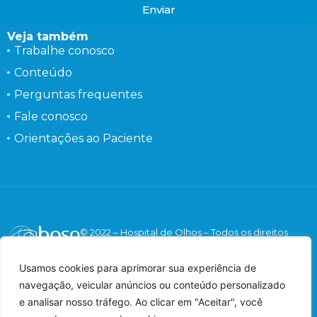
Enviar
Veja também
Trabalhe conosco
Conteúdo
Perguntas frequentes
Fale conosco
Orientações ao Paciente
© 2022 – Hospital de Olhos – Todos os direitos
reservados.
Responsável Técnico: Dr. Flávio Gaieta Holzchuh –
Usamos cookies para aprimorar sua experiência de
Oftalmologista – CRM: 125547 – RQE: 42548.
navegação, veicular anúncios ou conteúdo personalizado
Imagens meramente ilustrativas.
e analisar nosso tráfego. Ao clicar em "Aceitar", você