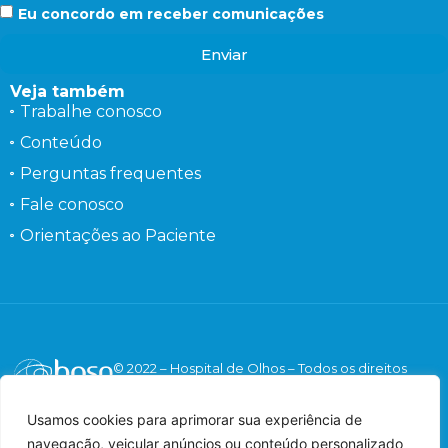
Eu concordo em receber comunicações
Enviar
Veja também
Trabalhe conosco
Conteúdo
Perguntas frequentes
Fale conosco
Orientações ao Paciente
© 2022 – Hospital de Olhos – Todos os direitos
reservados.
Responsável Técnico: Dr. Flávio Gaieta Holzchuh –
Usamos cookies para aprimorar sua experiência de
Oftalmologista – CRM: 125547 – RQE: 42548.
navegação, veicular anúncios ou conteúdo personalizado
Imagens meramente ilustrativas.