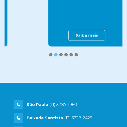
Saiba mais
1
2
3
4
5
6
São Paulo
(11) 3787-1960
Baixada Santista
(13) 3228-2429