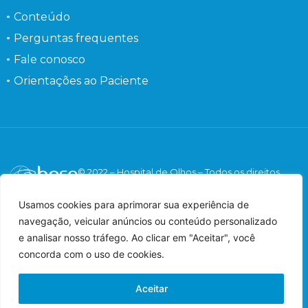
Conteúdo
Perguntas frequentes
Fale conosco
Orientações ao Paciente
© 2022 – Hospital de Olhos – Todos os direitos
reservados.
Responsável Técnico: Dr. Flávio Gaieta Holzchuh –
Usamos cookies para aprimorar sua experiência de
Oftalmologista – CRM: 125547 – RQE: 42548.
navegação, veicular anúncios ou conteúdo personalizado
Imagens meramente ilustrativas.
e analisar nosso tráfego. Ao clicar em "Aceitar", você
concorda com o uso de cookies.
Aceitar