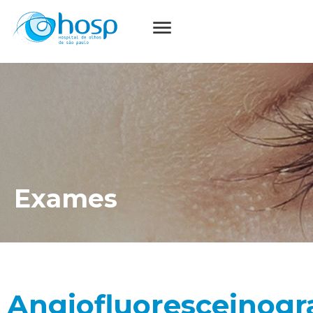
Exames
Angiofluoresceinogr