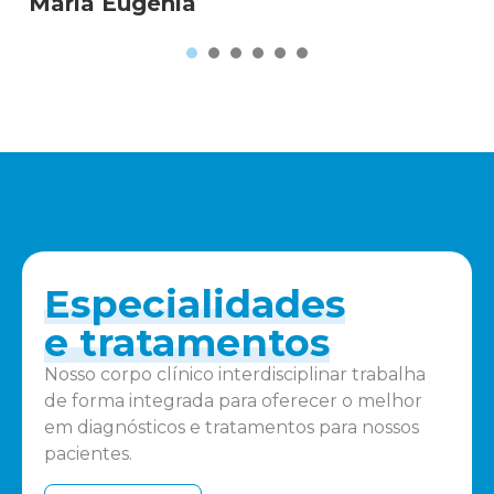
Maria Eugênia
1
2
3
4
5
6
Especialidades
e tratamentos
Nosso corpo clínico interdisciplinar trabalha
de forma integrada para oferecer o melhor
em diagnósticos e tratamentos para nossos
pacientes.