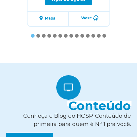
1
2
3
4
5
6
7
8
9
10
11
12
13
14
Conteúdo
Conheça o Blog do HOSP. Conteúdo de
primeira para quem é Nº 1 pra você.