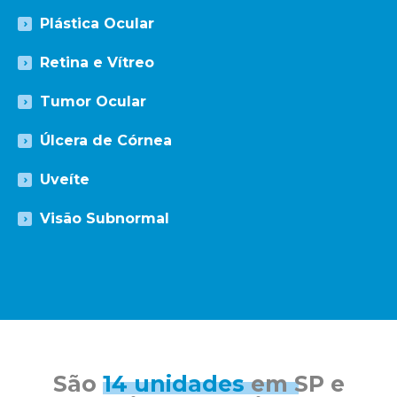
Plástica Ocular
Retina e Vítreo
Tumor Ocular
Úlcera de Córnea
Uveíte
Visão Subnormal
São
14 unidades
em SP e