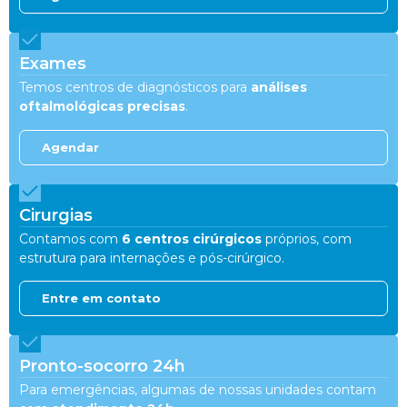
Exames
Temos centros de diagnósticos para
análises
oftalmológicas precisas
.
Agendar
Cirurgias
Contamos com
6 centros cirúrgicos
próprios, com
estrutura para internações e pós-cirúrgico.
Entre em contato
Pronto-socorro 24h
Para emergências, algumas de nossas unidades contam