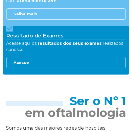
com
atendimento 24h
.
Saiba mais
Resultado de Exames
Acesse aqui os
resultados dos seus exames
realizados
conosco.
Acesse
Ser o Nº 1
em oftalmologia
Somos uma das maiores redes de hospitais